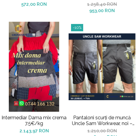
572,00 RON
1.258,40 RON
953,00 RON
-10%
Intermediar Dama mix crema
Pantaloni scurți de muncă
7.5€/kg
Uncle Sam Workwear, noi –
lot 30 bucăți
2.143,97 RON
1.210,00 RON