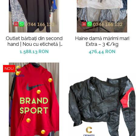
Outlet bărbați din second
Haine damă mărimi mari
hand | Nou cu etichetă |
Extra – 3 €/kg
12.5€/kg
1.588,13 RON
476,44 RON
NOU