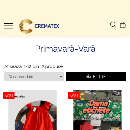
Primăvară-Vară
Afiseaza:
1-
12
din
12
produse
FILTRE
NOU
NOU