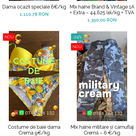
Dama ocazii speciale 6€/kg
Mix haine Brand & Vintage 1A
+ Extra – 44,625 lei/kg + TVA
1.110,78 RON
1.350,00 RON
NOU
-24%
NOU
Costume de baie dama
Mix haine militare și camuflaj
Crema 9€/kg
Cremă – 6 €/kg