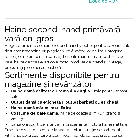
1.089,00 RON
Haine second-hand primăvară-
vară en-gros
Alege sortimente de haine second-hand și outlet pentru sezonul cald,
destinate magazinelor, piețelor și revânzătorilor online. Categoria
reunește mixuri pentru damă și bărbați, mărimi mari, costume de
baie, haine de ocazie, articole moto, produse de brand și vintage,
precum și piese noi cu etichetă.
Sortimente disponibile pentru
magazine și revânzători
Haine damă calitatea Cremă din Anglia
– mix pentru sezonul
cald;
Outlet damă cu etichetă
și
outlet bărbați cu etichetă
;
Haine damă mărimi mari Extra
;
Costume de baie damă
, haine de ocazie și mixuri brand &
vintage;
pantaloni scurți de muncă, îmbrăcăminte moto și haine militare.
Produsele sunt disponibile la sac sau lot, în funcție de sortiment.
Filmările de prezentare arată nivelul real de calitate și te ajută să