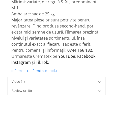
Mărimi: variate, de regulă S–XL, predominant
M–L
Ambalare: sac de 25 kg
Majoritatea pieselor sunt potrivite pentru
revânzare. Fiind produse second-hand, pot
exista mici semne de uzură. Filmarea prezintă
nivelul și varietatea sortimentului, însă
conținutul exact al fiecărui sac este diferit.
Pentru comenzi și informații:
0744 166 132
.
Urmărește Crematex pe
YouTube
,
Facebook
,
Instagram
și
TikTok
.
Informatii conformitate produs
Video
(1)
Review-uri
(0)