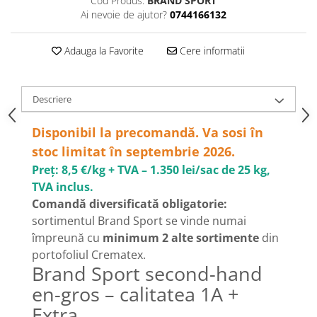
Cod Produs:
BRAND SPORT
Ai nevoie de ajutor?
0744166132
Adauga la Favorite
Cere informatii
Descriere
Disponibil la precomandă. Va sosi în
stoc limitat în septembrie 2026.
Preț: 8,5 €/kg + TVA – 1.350 lei/sac de 25 kg,
TVA inclus.
Comandă diversificată obligatorie:
sortimentul Brand Sport se vinde numai
împreună cu
minimum 2 alte sortimente
din
portofoliul Crematex.
Brand Sport second-hand
en-gros – calitatea 1A +
Extra