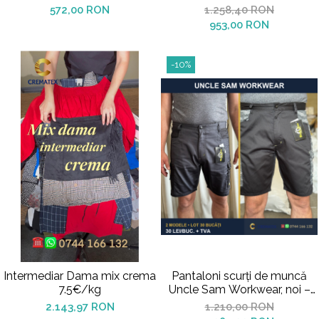
572,00 RON
1.258,40 RON
953,00 RON
-10%
Intermediar Dama mix crema
Pantaloni scurți de muncă
7.5€/kg
Uncle Sam Workwear, noi –
lot 30 bucăți
2.143,97 RON
1.210,00 RON