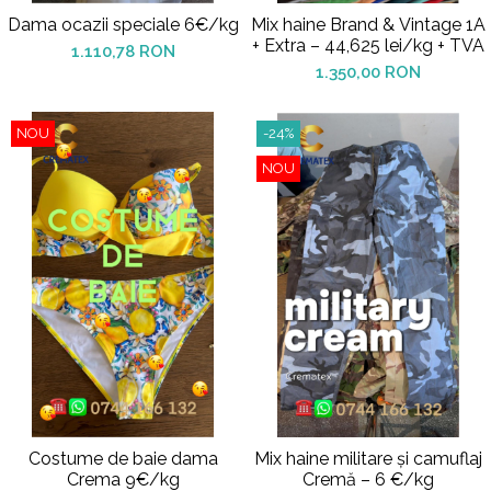
Dama ocazii speciale 6€/kg
Mix haine Brand & Vintage 1A
+ Extra – 44,625 lei/kg + TVA
1.110,78 RON
1.350,00 RON
NOU
-24%
NOU
Costume de baie dama
Mix haine militare și camuflaj
Crema 9€/kg
Cremă – 6 €/kg