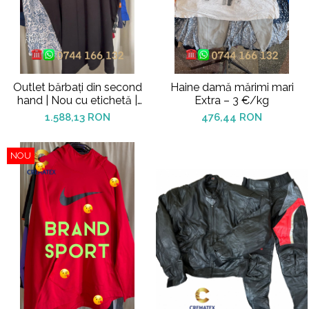
Outlet bărbați din second
Haine damă mărimi mari
hand | Nou cu etichetă |
Extra – 3 €/kg
12.5€/kg
1.588,13 RON
476,44 RON
NOU