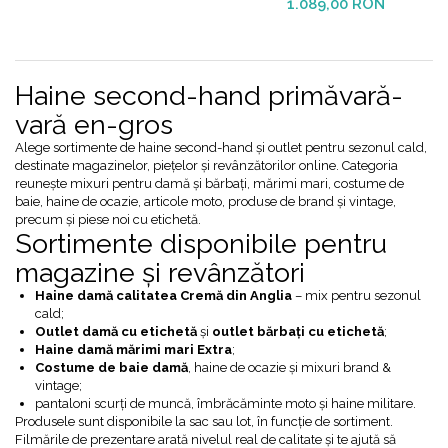
1.089,00 RON
Haine second-hand primăvară-
vară en-gros
Alege sortimente de haine second-hand și outlet pentru sezonul cald,
destinate magazinelor, piețelor și revânzătorilor online. Categoria
reunește mixuri pentru damă și bărbați, mărimi mari, costume de
baie, haine de ocazie, articole moto, produse de brand și vintage,
precum și piese noi cu etichetă.
Sortimente disponibile pentru
magazine și revânzători
Haine damă calitatea Cremă din Anglia
– mix pentru sezonul
cald;
Outlet damă cu etichetă
și
outlet bărbați cu etichetă
;
Haine damă mărimi mari Extra
;
Costume de baie damă
, haine de ocazie și mixuri brand &
vintage;
pantaloni scurți de muncă, îmbrăcăminte moto și haine militare.
Produsele sunt disponibile la sac sau lot, în funcție de sortiment.
Filmările de prezentare arată nivelul real de calitate și te ajută să