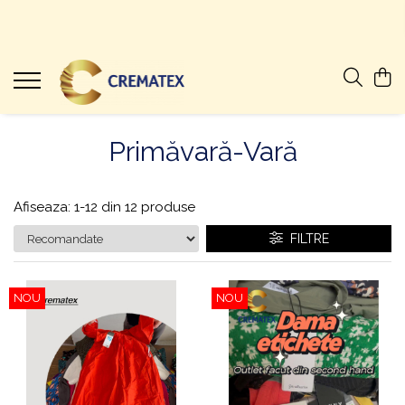
Primăvară-Vară
Afiseaza:
1-
12
din
12
produse
FILTRE
NOU
NOU