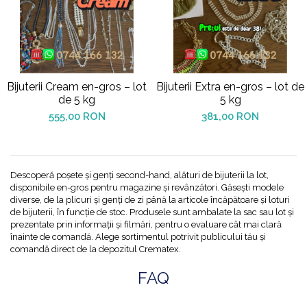
Bijuterii Cream en-gros – lot
Bijuterii Extra en-gros – lot de
de 5 kg
5 kg
555,00 RON
381,00 RON
Descoperă poșete și genți second-hand, alături de bijuterii la lot,
disponibile en-gros pentru magazine și revânzători. Găsești modele
diverse, de la plicuri și genți de zi până la articole încăpătoare și loturi
de bijuterii, în funcție de stoc. Produsele sunt ambalate la sac sau lot și
prezentate prin informații și filmări, pentru o evaluare cât mai clară
înainte de comandă. Alege sortimentul potrivit publicului tău și
comandă direct de la depozitul Crematex.
FAQ