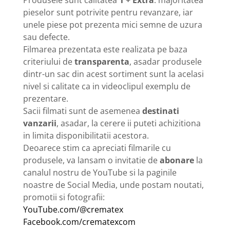
Produsele sunt calitatea
1 + Extra
: majoritatea
pieselor sunt potrivite pentru revanzare, iar
unele piese pot prezenta mici semne de uzura
sau defecte.
Filmarea prezentata este realizata pe baza
criteriului de
transparenta
, asadar produsele
dintr-un sac din acest sortiment sunt la acelasi
nivel si calitate ca in videoclipul exemplu de
prezentare.
Sacii filmati sunt de asemenea
destinati
vanzarii
, asadar, la cerere ii puteti achizitiona
in limita disponibilitatii acestora.
Deoarece stim ca apreciati filmarile cu
produsele, va lansam o invitatie de
abonare
la
canalul nostru de YouTube si la paginile
noastre de Social Media, unde postam noutati,
promotii si fotografii:
YouTube.com/@crematex
Facebook.com/crematexcom