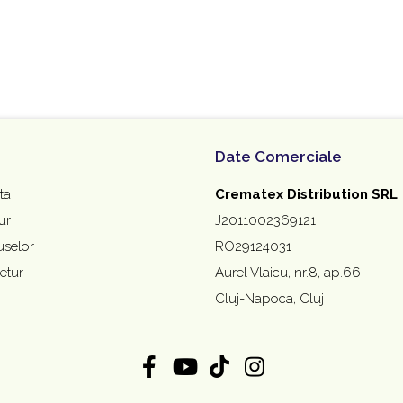
Date Comerciale
ta
Crematex Distribution SRL
ur
J2011002369121
uselor
RO29124031
etur
Aurel Vlaicu, nr.8, ap.66
Cluj-Napoca, Cluj