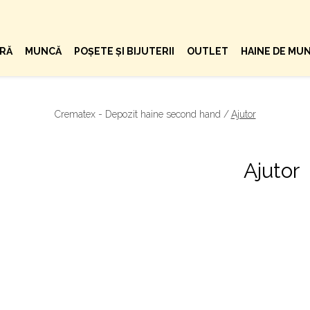
ARĂ
MUNCĂ
POȘETE ȘI BIJUTERII
OUTLET
HAINE DE MU
Crematex - Depozit haine second hand /
Ajutor
Ajutor